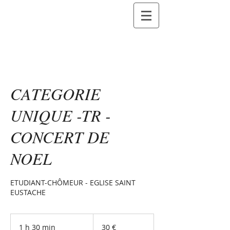
CATEGORIE
UNIQUE -TR -
CONCERT DE
NOEL
ETUDIANT-CHÔMEUR - EGLISE SAINT
EUSTACHE
30
euros
1 h 30 min
1
30 €