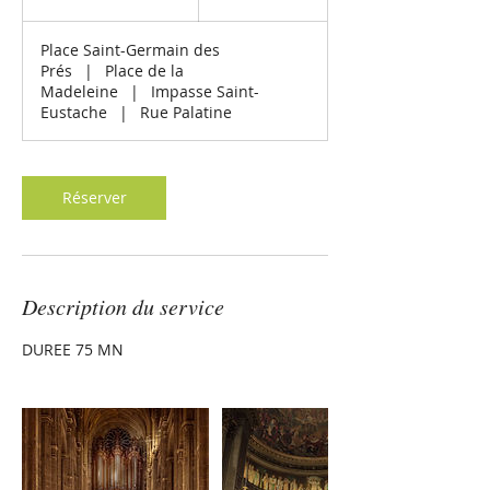
3
0
Place Saint-Germain des
m
Prés
|
Place de la
i
Madeleine
|
Impasse Saint-
n
Eustache
|
Rue Palatine
Réserver
Description du service
DUREE 75 MN