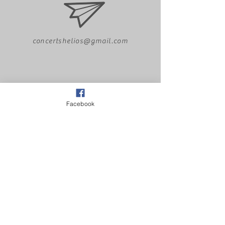
concertshelios@gmail.com
Facebook
+33681440432
Classiqueatoutprix