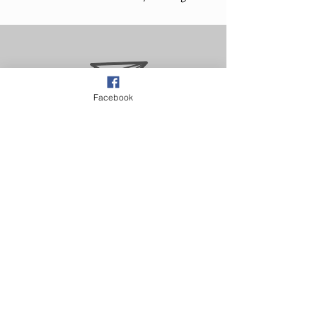
Facebook
concertshelios@gmail.com
+33681440432